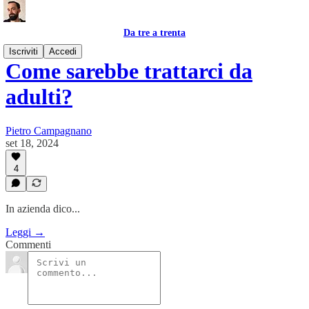
Da tre a trenta
Iscriviti
Accedi
Come sarebbe trattarci da
adulti?
Pietro Campagnano
set 18, 2024
4
In azienda dico...
Leggi →
Commenti