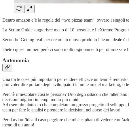
Dentro amazon c’è la regola del “two pizzas team”, ovvero i singoli te
La Scrum Guide suggerisce meno di 10 persone, e l’eXtreme Progra
Secondo ‘Getting real’ per creare un nuovo prodotto il team ideale è di
Dietro questi numeri però ci sono molti ragionamenti per ottimizzare l’e
Autonomia
Una tra le cose più importanti per rendere efficace un team è renderlo
può voler dire portare degli sviluppatori in un team del marketing, o l
Perchè rimescolare così le persone? Uno degli ostacoli che rallentano i
decisioni migliori in tempi molto più rapidi.
Ad esempio piuttosto che completare un grosso progetto di sviluppo, far
team per fare le analisi e prendere le decisioni nel corso dei lavori.
Per darvi un’idea il caso peggiore che mi è capitato di vedere è un’a
meno di un anno!