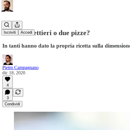
Tre moschettieri o due pizze?
Iscriviti
Accedi
In tanti hanno dato la propria ricetta sulla dimensio
Pietro Campagnano
dic 18, 2020
4
3
Condividi