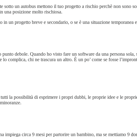
 sotto un autobus mettono il tuo progetto a rischio perchè non sono sosti
i in una posizione molto rischiosa.
mpio in un progetto breve e secondario, o se è una situazione temporanea 
punto debole. Quando ho visto fare un software da una persona sola, si 
 e lo complica, chi ne trascura un altro. È un po’ come se fosse l’impron
tutti la possibilità di esprimere i propri dubbi, le proprie idee e le prop
 minoranze.
 impiega circa 9 mesi per partorire un bambino, ma se mettiamo 9 do